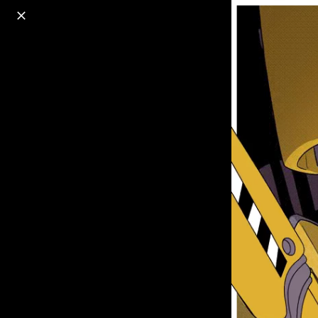
o
s
r
c
r
e
18+