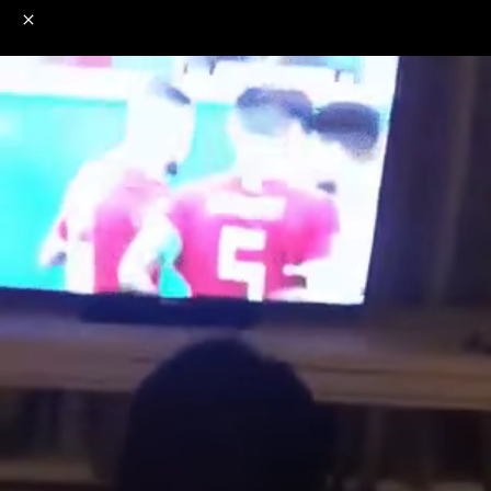
o
s
r
c
r
e
NSFW
18+