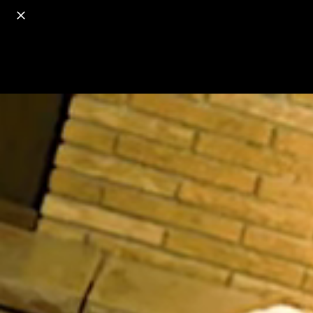
o
s
r
c
r
e
18+