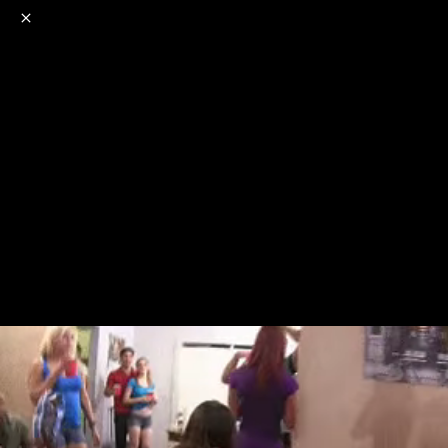
o
s
r
c
r
e
NSFW
18+