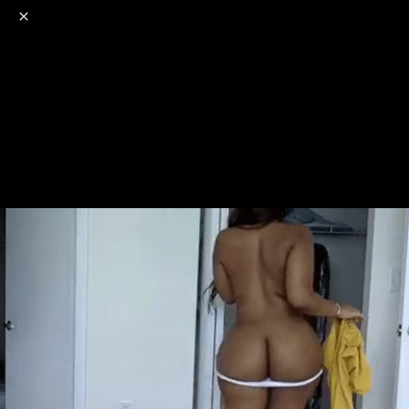
o
s
r
c
r
e
NSFW
18+